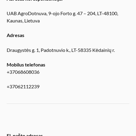
UAB AgroDotnuva, 9-ojo Forto g. 47 – 204, LT-48100,
Kaunas, Lietuva
Adresas
Draugystės g. 1, Padotnuvio k., LT-58335 Kėdainių r.
Mobilus telefonas
+37068608036
+37062112239
El. pašto adresas