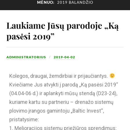
MĖNUO:
2019 BALANDŽIO
Laukiame Jūsų parodoje „Ką
pasėsi 2019”
ADMINISTRATORIUS
2019-04-02
Kolegos, draugai, žemdirbiai ir prijaučiantys.
Kviečiame Jus atvykti į parodą „Ką pasėsi 2019“
(04.04-06 d.) ir aplankyti mūsų stendą (D23-24),
kuriame kartu su partneriu – drenažo sistemų
plovimo įrangos gamintoju „Baltic Invest“,
pristatysime:
1. Melioracijos sistemų priežiūros sprendimus: