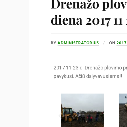
Drenažo plov
diena 2017 11
BY
ADMINISTRATORIUS
ON
2017
2017 11 23 d. Drenažo plovimo pra
pavykusi. Ačiū dalyvavusiems!!!