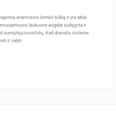
agerina ariamosios žemės būklę ir yra labai
 Drenuojamuose laukuose augalai sudygsta ir
tad sumažėja nuostolių. Kad drenažo sistema
ėti ir valyti.