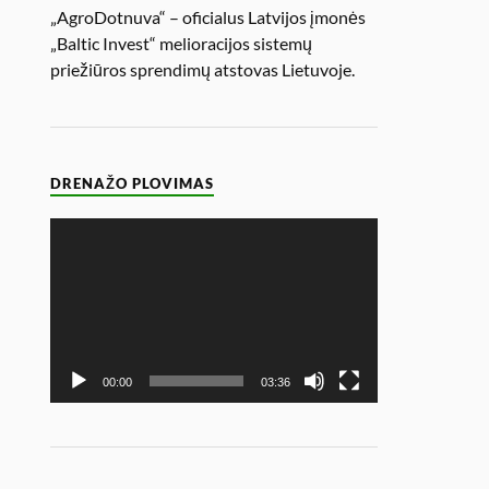
„AgroDotnuva“ – oficialus Latvijos įmonės
„Baltic Invest“ melioracijos sistemų
priežiūros sprendimų atstovas Lietuvoje.
DRENAŽO PLOVIMAS
Video
grotuvas
00:00
03:36