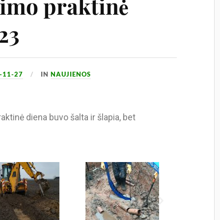
imo praktinė
 23
-11-27
IN
NAUJIENOS
ktinė diena buvo šalta ir šlapia, bet