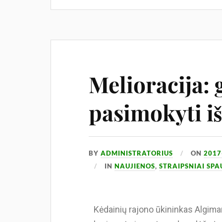
Melioracija: 
pasimokyti i
BY
ADMINISTRATORIUS
ON
2017
IN
NAUJIENOS
,
STRAIPSNIAI SP
Kėdainių rajono ūkininkas Algima