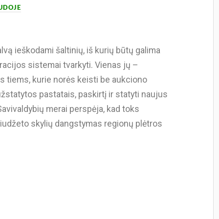
AUDOJE
lvą ieškodami šaltinių, iš kurių būtų galima
racijos sistemai tvarkyti. Vienas jų –
s tiems, kurie norės keisti be aukciono
tatytos pastatais, paskirtį ir statyti naujus
 Savivaldybių merai perspėja, kad toks
iudžeto skylių dangstymas regionų plėtros