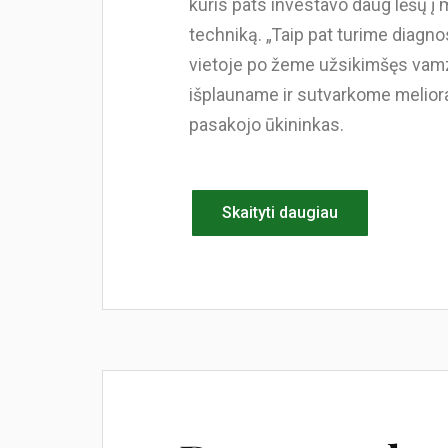
kuris pats investavo daug lėšų į 
techniką. „Taip pat turime diagnos
vietoje po žeme užsikimšęs vamzd
išplauname ir sutvarkome melioracij
pasakojo ūkininkas.
Skaityti daugiau