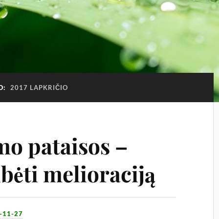
O:
2017 LAPKRIČIO
mo pataisos –
bėti melioraciją
-11-27