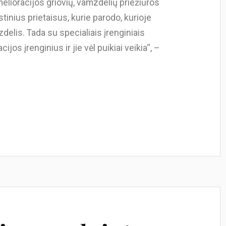
melioracijos griovių, vamzdelių priežiūros
tinius prietaisus, kurie parodo, kurioje
elis. Tada su specialiais įrenginiais
os įrenginius ir jie vėl puikiai veikia“, –