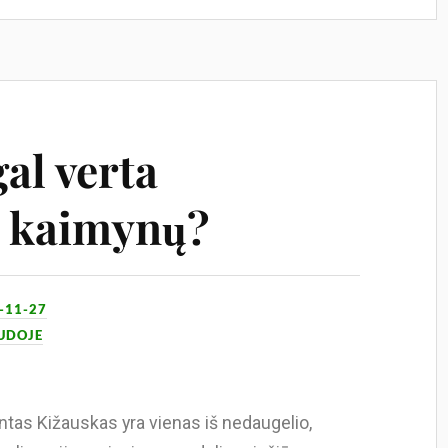
gal verta
š kaimynų?
-11-27
AUDOJE
ntas Kižauskas yra vienas iš nedaugelio,