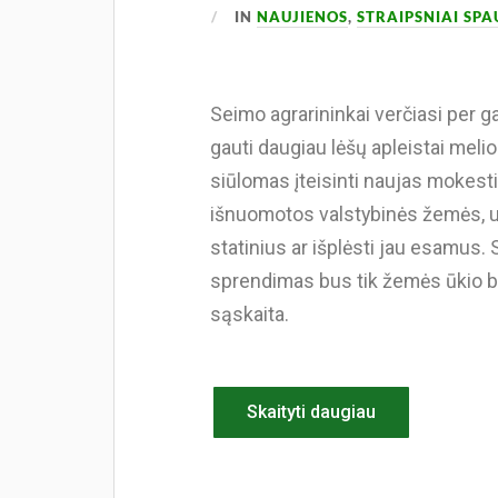
IN
NAUJIENOS
,
STRAIPSNIAI SP
Seimo agrarininkai verčiasi per ga
gauti daugiau lėšų apleistai melio
siūlomas įteisinti naujas mokesti
išnuomotos valstybinės žemės, užs
statinius ar išplėsti jau esamus.
sprendimas bus tik žemės ūkio b
sąskaita.
Skaityti daugiau