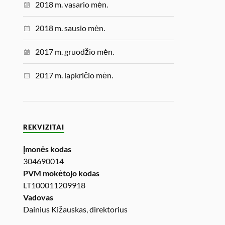
2018 m. vasario mėn.
2018 m. sausio mėn.
2017 m. gruodžio mėn.
2017 m. lapkričio mėn.
REKVIZITAI
Įmonės kodas
304690014
PVM mokėtojo kodas
LT100011209918
Vadovas
Dainius Kižauskas, direktorius