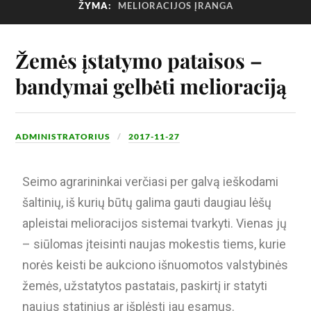
ŽYMA:
MELIORACIJOS ĮRANGA
Žemės įstatymo pataisos –
bandymai gelbėti melioraciją
ADMINISTRATORIUS
2017-11-27
Seimo agrarininkai verčiasi per galvą ieškodami
šaltinių, iš kurių būtų galima gauti daugiau lėšų
apleistai melioracijos sistemai tvarkyti. Vienas jų
– siūlomas įteisinti naujas mokestis tiems, kurie
norės keisti be aukciono išnuomotos valstybinės
žemės, užstatytos pastatais, paskirtį ir statyti
naujus statinius ar išplėsti jau esamus.