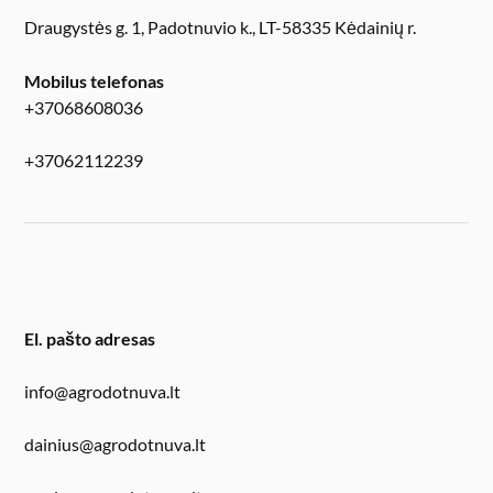
Draugystės g. 1, Padotnuvio k., LT-58335 Kėdainių r.
Mobilus telefonas
+37068608036
+37062112239
El. pašto adresas
info@agrodotnuva.lt
dainius@agrodotnuva.lt