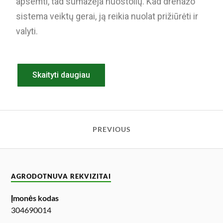
apsemti, tad sumažėja nuostolių. Kad drenažo
sistema veiktų gerai, ją reikia nuolat prižiūrėti ir
valyti.
Skaityti daugiau
PREVIOUS
AGRODOTNUVA REKVIZITAI
Įmonės kodas
304690014