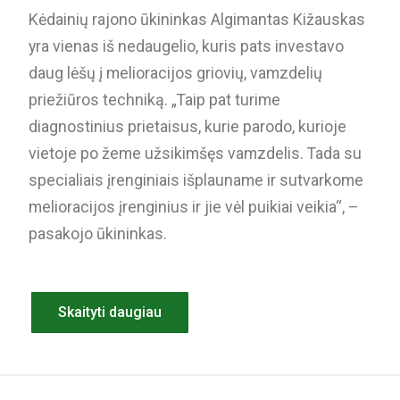
Kėdainių rajono ūkininkas Algimantas Kižauskas
yra vienas iš nedaugelio, kuris pats investavo
daug lėšų į melioracijos griovių, vamzdelių
priežiūros techniką. „Taip pat turime
diagnostinius prietaisus, kurie parodo, kurioje
vietoje po žeme užsikimšęs vamzdelis. Tada su
specialiais įrenginiais išplauname ir sutvarkome
melioracijos įrenginius ir jie vėl puikiai veikia“, –
pasakojo ūkininkas.
Skaityti daugiau